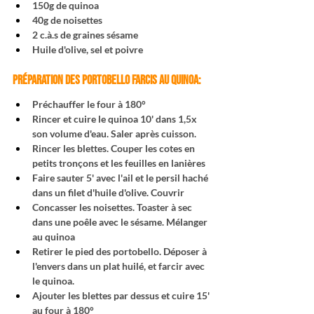
150g de quinoa
40g de noisettes
2 c.à.s de graines sésame
Huile d'olive, sel et poivre
préparation DES PORTOBELLO FARCIS AU QUINOA:
Préchauffer le four à 180°
Rincer et cuire le quinoa 10' dans 1,5x 
son volume d'eau. Saler après cuisson.
Rincer les blettes. Couper les cotes en 
petits tronçons et les feuilles en lanières
Faire sauter 5' avec l'ail et le persil haché 
dans un filet d'huile d'olive. Couvrir
Concasser les noisettes. Toaster à sec 
dans une poêle avec le sésame. Mélanger 
au quinoa
Retirer le pied des portobello. Déposer à 
l'envers dans un plat huilé, et farcir avec 
le quinoa.
Ajouter les blettes par dessus et cuire 15' 
au four à 180°