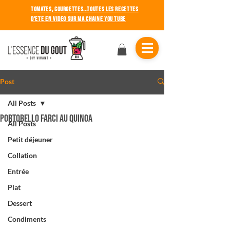
TOMATES, COURGETTES...TOUTES LES RECETTES
D'ete en video sur ma chaine you tube
Post
All Posts
PORTOBELLO FARCI AU QUINOA
All Posts
Petit déjeuner
Collation
Entrée
Plat
Dessert
Condiments