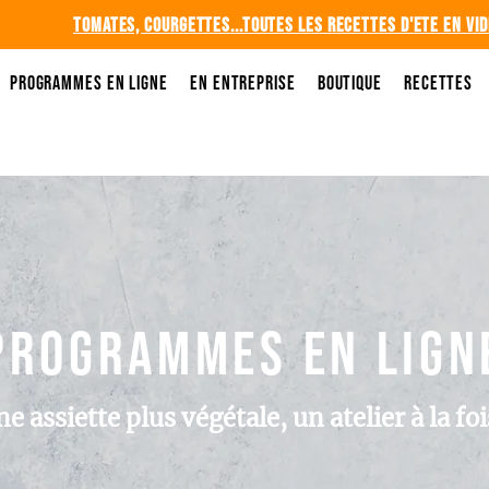
TOMATES, COURGETTES...TOUTES LES RECETTES D'ete en vi
Programmes en ligne
En entreprise
Boutique
Recettes
programmes en lign
e assiette plus végétale, un atelier à la foi