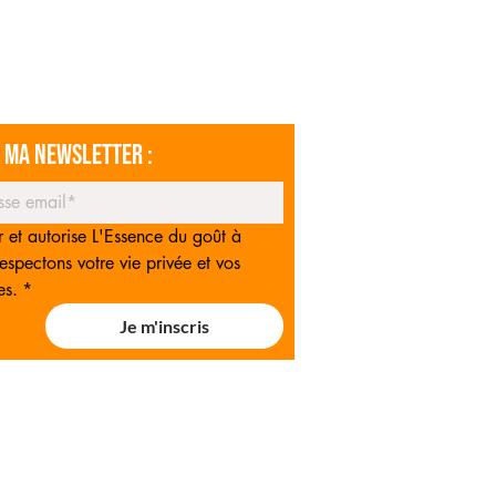
a ma newsletter :
r et autorise L'Essence du goût à 
spectons votre vie privée et vos 
es.
*
Je m'inscris