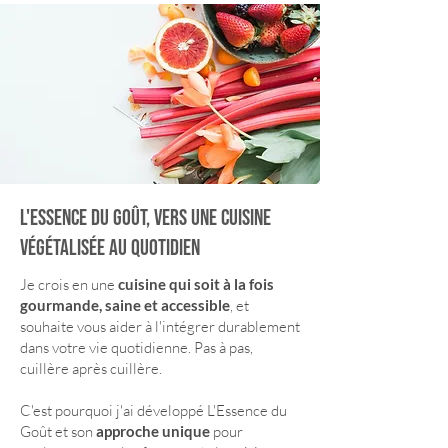
L'essence du goût, vers une cuisine
végétalISÉE au quotidien
Je crois en une
cuisine qui soit à la fois
gourmande, saine et accessible
, et
souhaite vous aider à l'intégrer durablement
dans votre vie quotidienne
. Pas à pa
s,
cuillère après cuillère.
C'est pourquoi j'ai développé L'Essenc
e du
Goût et son
a
ppro
che unique
pour