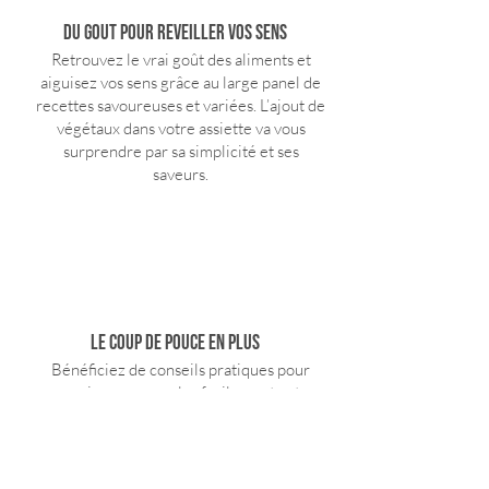
du GOUT POUR REVEILLER VOS SENS
R
etrouvez
le vrai goût des aliments et
aiguisez vos sens grâce au
large panel de
recettes savoureuses et variées. L’ajout de
végétaux dans votre assiette va vous
surprendre par sa simplicité et ses
saveurs.
LE COUP DE POUCE EN PLUS
Bénéficiez
de conseils pratiques pour
organiser encore plus facilement votre
cuisine santé: actualiser le contenu de vos
placards, organiser vos courses et vos
menus de famille, etc..