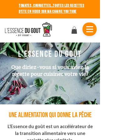
TOMATES, COURGETTES...TOUTES LES RECETTES
D'ete en video sur ma chaine you tube
l'essence du goût
Que diriez-vous si vous aviez la
recette
pour cuisiner votre vie?
UNE ALIMENTATION QUI DONNE LA PÊCHE
L’Essence du goût est un accélérateur de
la transition alimentaire vers une
assiette plus végétale.